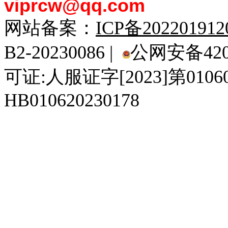
viprcw@qq.com
网站备案：
ICP备20220191
B2-20230086 |
公网安备4201
可证:人服证字[2023]第010
HB010620230178
929人才网
929招聘网
南方人才网
919人才网
939人才网
520人才
92
联合人才网
联合招聘网
888人才网
163人才网
163招聘网
985人才网
21
同城招聘网
毕业生求职网
域名抢注网
招聘人才网
中国直聘网
中国人才招聘网
中
直聘招聘网
人才网
武汉人才网
520人才网
28人才网
最新招聘信息
最